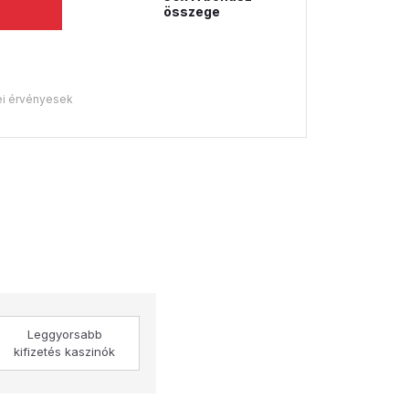
összege
lei érvényesek
Leggyorsabb
kifizetés kaszinók