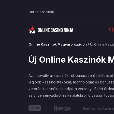
Online Kaszinók
Online Kaszinók Magyarországon
/
Új Online Kas
Új Online Kaszinók 
Az innovatív új kaszinók robbanásszerű fejlődését 
legjobb kaszinójátékokat, technológiát és bónuszaj
veterán kaszinóknak adják a versenyt! Ezért érd
az új versenyzőkről és kínálatukról; olvasson tová