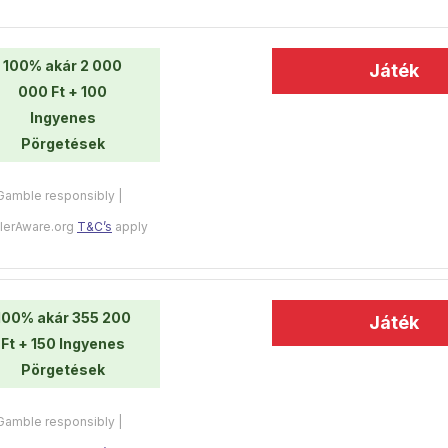
100% akár 2 000
Játék
000 Ft + 100
Ingyenes
Pörgetések
 Gamble responsibly |
erAware.org
T&C’s
apply
100% akár 355 200
Játék
Ft + 150 Ingyenes
Pörgetések
 Gamble responsibly |