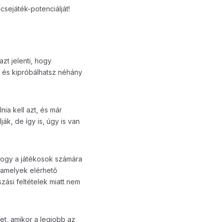
sejáték-potenciálját!
zt jelenti, hogy
t és kipróbálhatsz néhány
nia kell azt, és már
ák, de így is, úgy is van
 hogy a játékosok számára
, amelyek elérhető
zási feltételek miatt nem
et, amikor a legjobb az