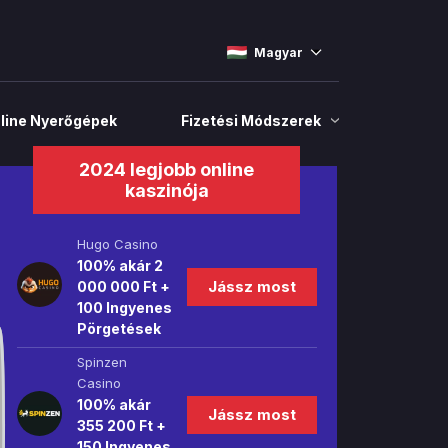
Magyar
line Nyerőgépek
Fizetési Módszerek
2024 legjobb online
kaszinója
Hugo Casino
100% akár 2
Jássz most
000 000 Ft +
100 Ingyenes
Pörgetések
Spinzen
Casino
100% akár
Jássz most
355 200 Ft +
150 Ingyenes