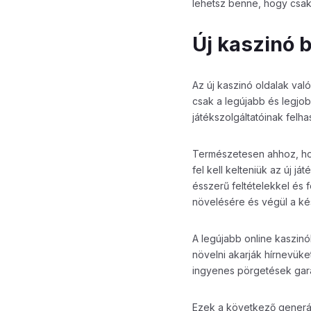
lehetsz benne, hogy csak
Új kaszinó 
Az új kaszinó oldalak val
csak a legújabb és legjob
játékszolgáltatóinak felh
Természetesen ahhoz, ho
fel kell kelteniük az új 
ésszerű feltételekkel és
növelésére és végül a ké
A legújabb online kaszin
növelni akarják hírnevük
ingyenes pörgetések gara
Ezek a következő generác