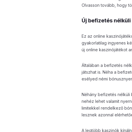
Olvasson tovább, hogy tö
Új befizetés nélkül
Ez az online kaszinójáték
gyakorlatilag ingyenes ké
új online kaszinójátékot ané
Általában a befizetés nélk
játszhat is. Néha a befiz
esélyed némi bónusznyer
Néhány befizetés nélküli 
nehéz lehet valamit nyerni
limitekkel rendelkező bón
lesznek azonnal elérhető
A legtöbb kaszinók kínáln