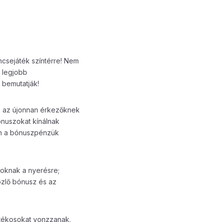
ncsejáték színtérre! Nem
g legjobb
 bemutatják!
, az újonnan érkezőknek
bónuszokat kínálnak
van a bónuszpénzük
soknak a nyerésre;
özlő bónusz és az
átékosokat vonzzanak.