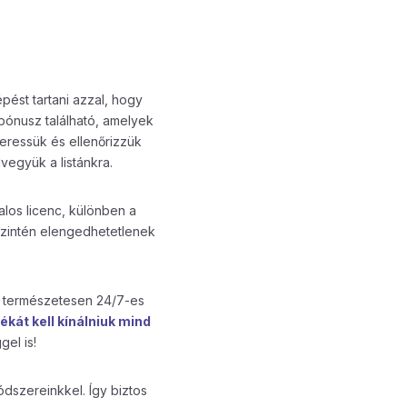
pést tartani azzal, hogy
 bónusz található, amelyek
eressük és ellenőrizzük
vegyük a listánkra.
alos licenc, különben a
szintén elengedhetetlenek
s természetesen 24/7-es
ékát kell kínálniuk mind
el is!
dszereinkkel. Így biztos