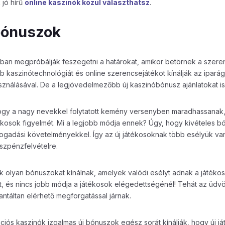
 jó hírű
online kaszinók közül választhatsz
.
bónuszok
óban megpróbálják feszegetni a határokat, amikor betörnek a szere
b kaszinótechnológiát és online szerencsejátékot kínálják az ipará
asználásával. De a legjövedelmezőbb új kaszinóbónusz ajánlatokat is
gy a nagy nevekkel folytatott kemény versenyben maradhassanak
játékosok figyelmét. Mi a legjobb módja ennek? Úgy, hogy kivételes 
 fogadási követelményekkel. Így az új játékosoknak több esélyük 
szpénzfelvételre.
ók olyan bónuszokat kínálnak, amelyek valódi esélyt adnak a játéko
et, és nincs jobb módja a játékosok elégedettségénél! Tehát az üdv
ntáltan elérhető megforgatással járnak.
iós kaszinók izgalmas új bónuszok egész sorát kínálják, hogy új j