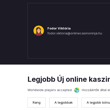
Fodor Viktória
fodor.viktoria@onlinecasinoninja.hu
Legjobb Új online kaszi
Worldwide players accepted
Hozzáértők által e
Rang
A legjobbak
A legjobb bón