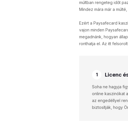
múltban rengeteg időt paz
Mindez mára már a múlté,
Ezért a Paysafecard kasz
vajon minden Paysafecard
megadnánk, hogyan állapí
ronthatja el. Az itt felso
1
Licenc é
Soha ne hagyja fig
online kaszinókat 
az engedéllyel rend
biztosítják, hogy Ö