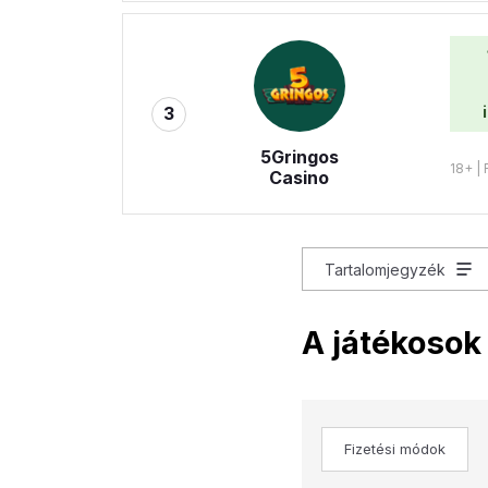
3
5Gringos
18+ |
Casino
Tartalomjegyzék
A játékosok 
Fizetési módok