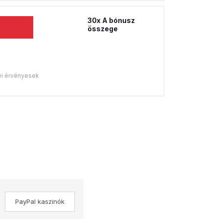
30x A bónusz
összege
lei érvényesek
PayPal kaszinók