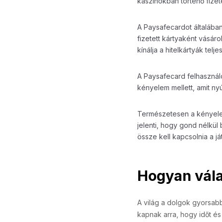
kaszinókban történő fizet
A Paysafecardot általába
fizetett kártyaként vásár
kínálja a hitelkártyák te
A Paysafecard felhasznál
kényelem mellett, amit ny
Természetesen a kényelem
jelenti, hogy gond nélkü
össze kell kapcsolnia a j
Hogyan vála
A világ a dolgok gyorsab
kapnak arra, hogy időt és