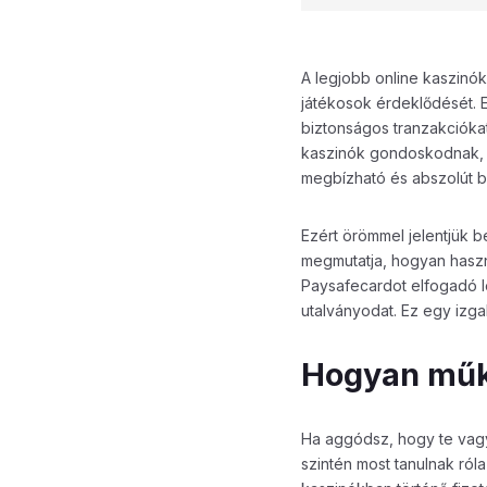
A legjobb online kaszinók
játékosok érdeklődését. 
biztonságos tranzakciókat
kaszinók gondoskodnak, h
megbízható és abszolút bi
Ezért örömmel jelentjük b
megmutatja, hogyan haszn
Paysafecardot elfogadó l
utalványodat. Ez egy izga
Hogyan műk
Ha aggódsz, hogy te vagy
szintén most tanulnak ró