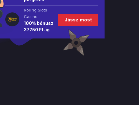
Rolling Slots
Casino
Jássz most
100% bónusz
37750 Ft-ig