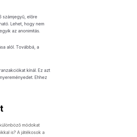
6 számjegyű, előre
lható. Lehet, hogy nem
 egyik az anonimitás.
sa alól. Továbbá, a
nzakciókat kínál. Ez azt
a nyereményedet. Ehhez
t
k különböző módokat
ókkal is? A játékosok a