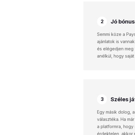
2
Jó bónus
Semmi köze a Pays
ajánlatok is vanna
és elégedjen meg ve
anélkül, hogy saját
3
Széles j
Egy másik dolog, 
választéka. Ha már
a platformra, hogy 
érdektelen, akkor n