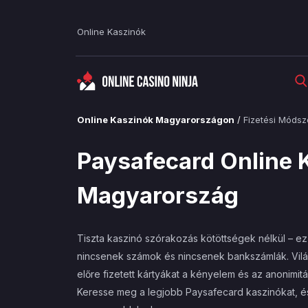
Online Kaszinók
Online Kaszinók Magyarországon
/
Fizetési Móds
Paysafecard Online 
Magyarország
Tiszta kaszinó szórakozás kötöttségek nélkül – e
nincsenek számok és nincsenek bankszámlák. Világs
előre fizetett kártyákat a kényelem és az anonimitá
Keresse meg a legjobb Paysafecard kaszinókat, és