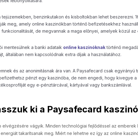
ések lebonyolítására.
n tejüzemekben, benzinkutakon és kisboltokban lehet beszerezni. 1
olják meg, amely online kaszinókban történő befizetésekhez haszná
ljes funkcionalitását, de megvannak a maga előnyei, amelyek közül az
ói mentesülnek a banki adataik
online kaszinóknak
történő megadá
újt, általában nem kapcsolódnak extra díjak a használatához.
nek és az anonimitásnak ára van. A Paysafecard csak egyirányú tra
l befizethetsz pénzt egy kaszinóba, de nem engedi, hogy kivegye 
átékosprofilját egy e-pénztárcával, kártyával vagy bankszámlával.
sszuk ki a Paysafecard kaszinó
b elvégzésére vágyik. Minden technológiai fejlődéssel az embere
 energiát takarítsanak meg. Miért ne lehetne ez így az online kaszin